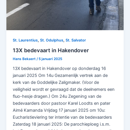
,
,
St. Laurentius
St. Odulphus
St. Salvator
13X bedevaart in Hakendover
Hans Bekaert
/
5 januari 2025
13X bedevaart in Hakendover op donderdag 16
januari 2025 Om 14u Gezamenlijk vertrek aan de
kerk van de Goddelijke Zaligmaker. (Voor de
veiligheid wordt er gevraagd dat de deelnemers een
fluo-hesje dragen.) Om 24u Zegening van de
bedevaarders door pastoor Karel Loodts en pater
Aimé Kamanda Vrijdag 17 januari 2025 om 10u:
Eucharistieviering ter intentie van de bedevaarders
Zaterdag 18 januari 2025: De parochieploeg i.s.m.