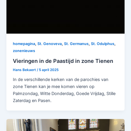
,
,
,
,
homepagina
St. Genoveva
St. Germanus
St. Odulphus
zonenieuws
Vieringen in de Paastijd in zone Tienen
Hans Bekaert
/
5 april 2025
In de verschillende kerken van de parochies van
zone Tienen kan je mee komen vieren op
Palmzondag, Witte Donderdag, Goede Vrijdag, Stille
Zaterdag en Pasen.