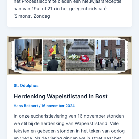
het Processiecomité bieden een nieuwjaarsreceptie
aan van 19u tot 21u in het gelegenheidscafé
‘Simons’. Zondag
St. Odulphus
Herdenking Wapelstilstand in Bost
Hans Bekaert
/
16 november 2024
In onze eucharistieviering van 16 november stonden
we stil bij de herdenking van Wapenstilstand. Vele
teksten en gebeden stonden in het teken van oorlog
en vrede. Na de viering gingen we in stoet naar het