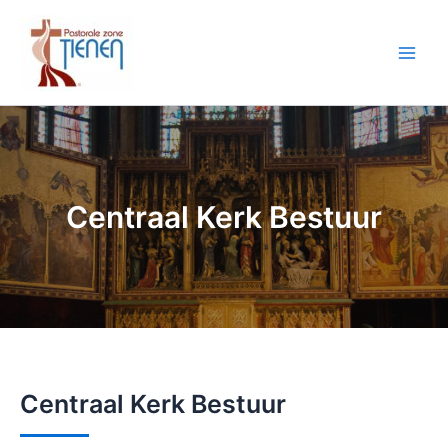
Spring
naar
de
Main
inhoud
Men
Centraal Kerk Bestuur
Centraal Kerk Bestuur