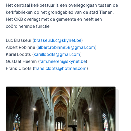
Het centraal kerkbestuur is een overlegorgaan tussen de
kerkfabrieken op het grondgebied van de stad Tienen.
Het CKB overlegt met de gemeente en heeft een
coördinerende functie.
Luc Brasseur (
brasseur.luc@skynet.be
)
Albert Robinne (
albert.robinne58@gmail.com
)
Karel Loodts (
karelloodts@gmail.com
)
Gustaaf Heeren (
fam.heeren@skynet.be
)
Frans Cloots (
frans.cloots@hotmail.com
)