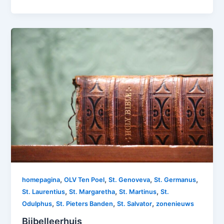
,
,
,
,
homepagina
OLV Ten Poel
St. Genoveva
St. Germanus
,
,
,
St. Laurentius
St. Margaretha
St. Martinus
St.
,
,
,
Odulphus
St. Pieters Banden
St. Salvator
zonenieuws
Bijbelleerhuis