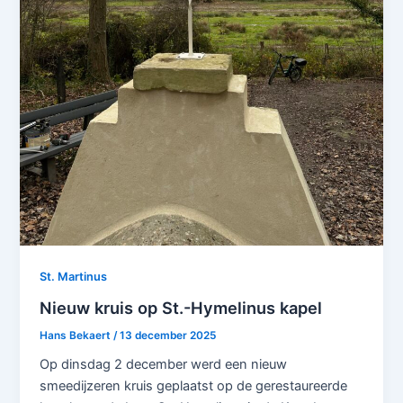
St. Martinus
Nieuw kruis op St.-Hymelinus kapel
Hans Bekaert
/
13 december 2025
Op dinsdag 2 december werd een nieuw
smeedijzeren kruis geplaatst op de gerestaureerde