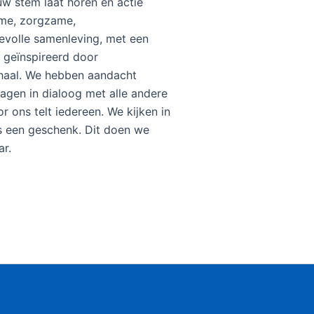
w stem laat horen en actie
me, zorgzame,
devolle samenleving, met een
s geïnspireerd door
erhaal. We hebben aandacht
agen in dialoog met alle andere
r ons telt iedereen. We kijken in
ls een geschenk. Dit doen we
ar.