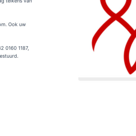
g telkens van
kom. Ook uw
82 0160 1187,
estuurd.