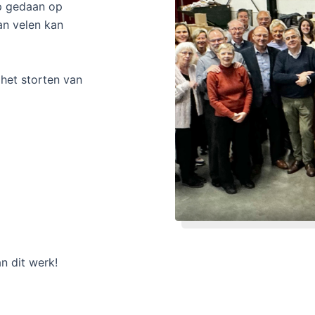
ep gedaan op
an velen kan
het storten van
n dit werk!