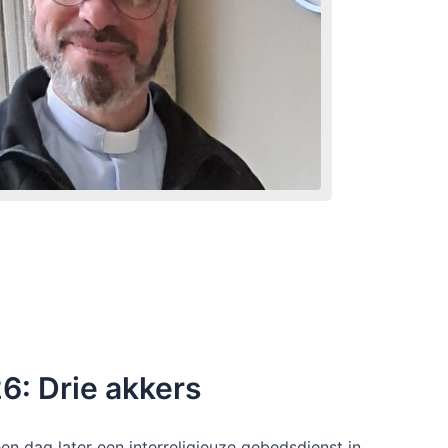
6: Drie akkers
n dag later een interreligieuze gebedsdienst in