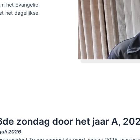
om het Evangelie
t het dagelijkse
6de zondag door het jaar A, 202
juli 2026
n president Trump aangesteld werd, januari 2025, was er ee