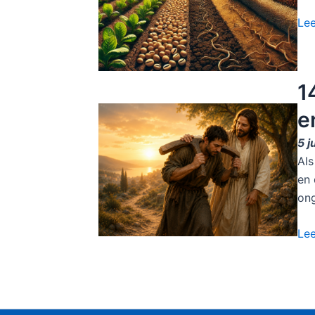
Le
1
e
5 j
Als
en 
ong
Le