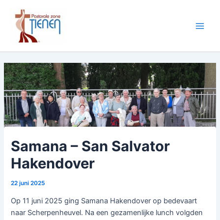
Spring
naar
de
Main
inhoud
Men
Samana – San Salvator
Hakendover
22 juni 2025
Op 11 juni 2025 ging Samana Hakendover op bedevaart
naar Scherpenheuvel. Na een gezamenlijke lunch volgden