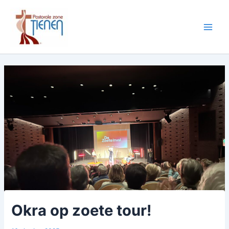
Spring
naar
de
Main
inhoud
Men
Okra op zoete tour!