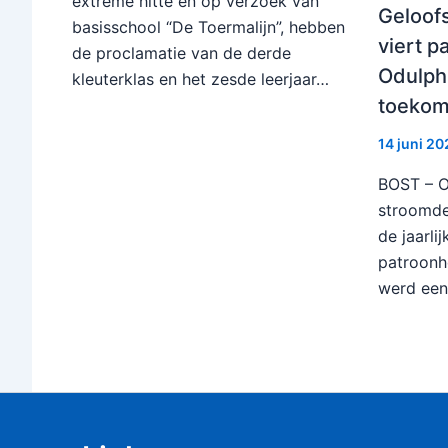
extreme hitte en op verzoek van
Geloof
basisschool “De Toermalijn”, hebben
viert p
de proclamatie van de derde
Odulph
kleuterklas en het zesde leerjaar…
toekom
14 juni 2
BOST – O
stroomde
de jaarli
patroonh
werd een