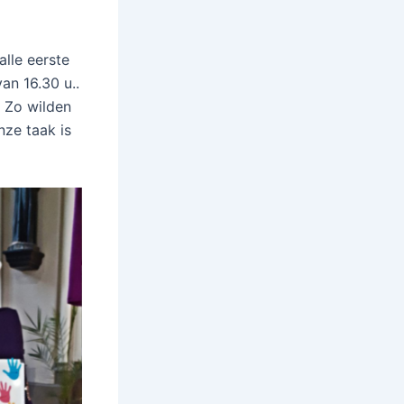
lle eerste
an 16.30 u..
 Zo wilden
nze taak is