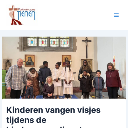
Spring
naar
de
Main
inhoud
Men
Kinderen vangen visjes
tijdens de