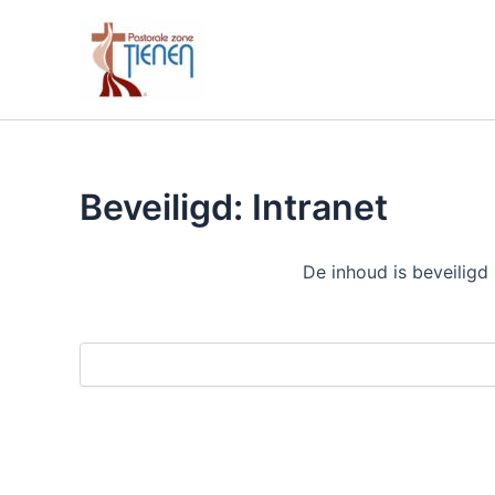
Spring
naar
de
inhoud
Beveiligd: Intranet
De inhoud is beveiligd