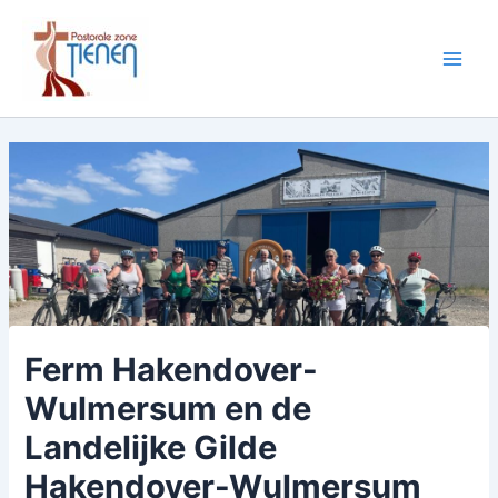
Spring
naar
de
Main
inhoud
Men
Ferm Hakendover-
Wulmersum en de
Landelijke Gilde
Hakendover-Wulmersum