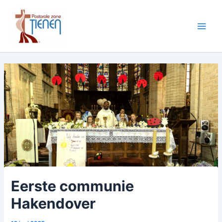
Spring
naar
de
Main
inhoud
Men
Eerste communie
Hakendover