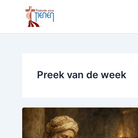
Spring
naar
de
inhoud
Preek van de week