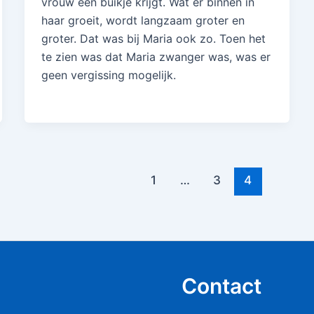
vrouw een buikje krijgt. Wat er binnen in
haar groeit, wordt langzaam groter en
groter. Dat was bij Maria ook zo. Toen het
te zien was dat Maria zwanger was, was er
geen vergissing mogelijk.
1
…
3
4
Contact